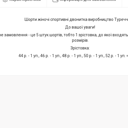
Шорти жіночі спортивні двонитка виробництво Туречч
До вашої уваги!
е замовлення - це 5 штук шортів, тобто 1 зрістовка, до якої входять
розмірів.
Зрістовка:
44 р. - 1 уп., 46 р. - 1 уп., 48 р. - 1 уп., 50 р. - 1 уп., 52 р. - 1 уп