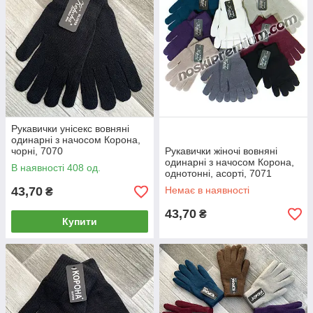
Рукавички унісекс вовняні
одинарні з начосом Корона,
чорні, 7070
Рукавички жіночі вовняні
одинарні з начосом Корона,
В наявності 408 од.
однотонні, асорті, 7071
43,70
Немає в наявності
₴
43,70
₴
Купити