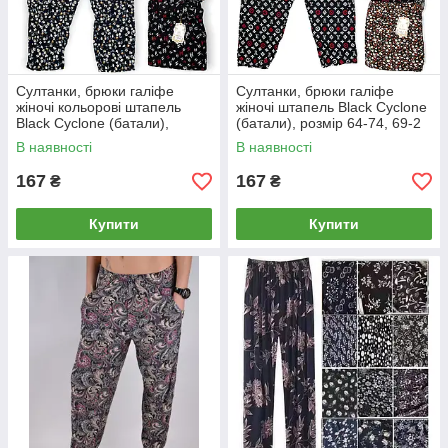
Султанки, брюки галіфе
Султанки, брюки галіфе
жіночі кольорові штапель
жіночі штапель Black Cyclone
Black Cyclone (батали),
(батали), розмір 64-74, 69-2
розмір 64-74, 69-1
В наявності
В наявності
167
167
₴
₴
Купити
Купити