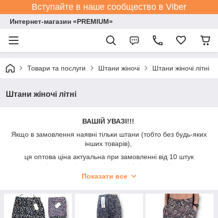
Вступайте в наше сообщество в Viber
Интернет-магазин «PREMIUM»
Товари та послуги
Штани жіночі
Штани жіночі літні
Штани жіночі літні
ВАШІЙ УВАЗІ!!!
Якщо в замовлення наявні тільки штани (тобто без будь-яких
інших товарів),
ця оптова ціна актуальна при замовленні від 10 штук
(можна різних типів, розмірів і кольорів)
Показати все
При замовленні до 10 штук - додається націнка +50%.
На оптових клієнтів ця інформація не поширюється.