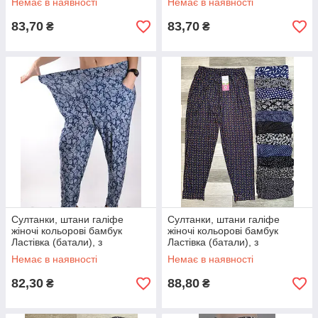
Немає в наявності
Немає в наявності
83,70
83,70
₴
₴
Султанки, штани галіфе
Султанки, штани галіфе
жіночі кольорові бамбук
жіночі кольорові бамбук
Ластівка (батали), з
Ластівка (батали), з
кишенями, розмір 50-56,
кишенями, розмір 50-56,
Немає в наявності
Немає в наявності
А401
А401-1
82,30
88,80
₴
₴