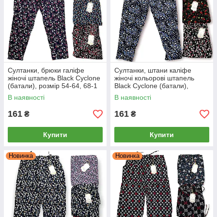
Султанки, брюки галіфе
Султанки, штани каліфе
жіночі штапель Black Cyclone
жіночі кольорові штапель
(батали), розмір 54-64, 68-1
Black Cyclone (батали),
розмір 54-64, 68-2
В наявності
В наявності
161
161
₴
₴
Купити
Купити
Новинка
Новинка