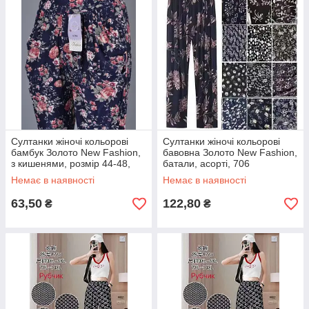
Султанки жіночі кольорові
Cултанки жіночі кольорові
бамбук Золото New Fashion,
бавовна Золото New Fashion,
з кишенями, розмір 44-48,
батали, асорті, 706
А704
Немає в наявності
Немає в наявності
63,50
122,80
₴
₴