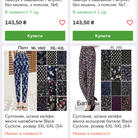
без кишень, з поясом, №6,
без кишень, з поясом, №7,
805
805
В наявності 7 од.
В наявності 1 од.
143,50
143,50
₴
₴
Купити
Купити
Cултанки, штани каліфе
Султанки, штани каліфе
жіночі напівбатали Black
жіночі кольорові батали Black
Cyclone, розмір 3XL-6XL (54-
Cyclone, розмір 6XL-9XL (64-
62), асорті, 1002
80), асорті, 1001
Немає в наявності
Немає в наявності