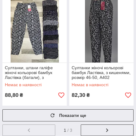
Султанки, штани галіфе
Султанки жіночі кольорові
жіночі кольорові бамбук
бамбук Ластівка, з кишенями,
Ластівка (батали), з
розмір 46-50, А402
кишенями, розмір 50-56,
Немає в наявності
Немає в наявності
А401-2
88,80
82,30
₴
₴
Показати ще
1
/ 3