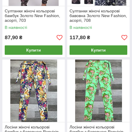
Султанки жіночі кольорові
Cултанки жіночі кольорові
бамбук Золото New Fashion,
бавовна Золото New Fashion,
асорті, 703
асорті, 708
В наявності
В наявності
87,90
117,80
₴
₴
Купити
Купити
Лосіни жіночі кольорові
Лосіни жіночі кольорові
бамбук з бавовною Panyixin,
бамбук з бавовною Panyixin,