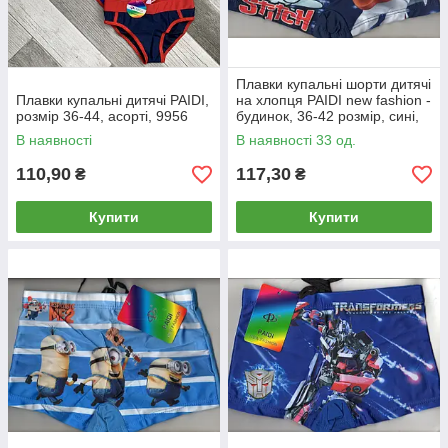
Плавки купальні шорти дитячі
Плавки купальні дитячі PAIDI,
на хлопця PAIDI new fashion -
розмір 36-44, асорті, 9956
будинок, 36-42 розмір, сині,
7776
В наявності
В наявності 33 од.
110,90
117,30
₴
₴
Купити
Купити