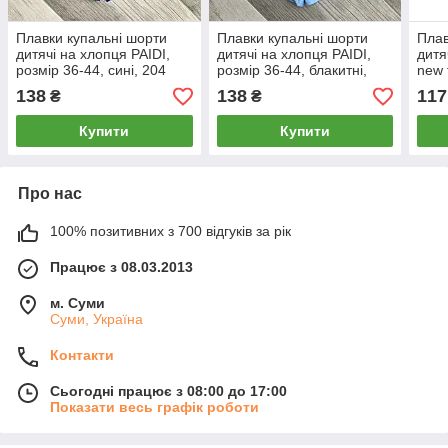
Плавки купальні шорти
Плавки купальні шорти
Плав
дитячі на хлопця PAIDI,
дитячі на хлопця PAIDI,
дитя
розмір 36-44, сині, 204
розмір 36-44, блакитні,
new 
204
42 р
138
138
117
₴
₴
Купити
Купити
Про нас
100% позитивних з 700 відгуків за рік
Працює з 08.03.2013
м. Суми
Суми, Україна
Контакти
Сьогодні працює з 08:00 до 17:00
Показати весь графік роботи