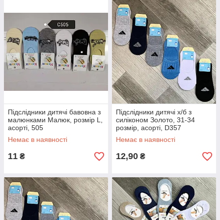
Підслідники дитячі бавовна з
Підслідники дитячі х/б з
малюнками Малюк, розмір L,
силіконом Золото, 31-34
асорті, 505
розмір, асорті, D357
Немає в наявності
Немає в наявності
11
12,90
₴
₴