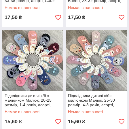
33-38 розмір, асорті, C002
Bueno, 28-32 розмір, асорті,
CW8008
Немає в наявності
Немає в наявності
17,50
17,50
₴
₴
Підслідники дитячі х/б з
Підслідники дитячі х/б з
малюнком Малюк, 20-25
малюнком Малюк, 25-30
розмір, 1-4 років, асорті,
розмір, 4-8 років, асорті,
З-508-3
З-508-3
Немає в наявності
Немає в наявності
15,60
15,60
₴
₴