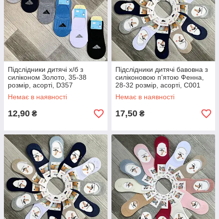
Підслідники дитячі х/б з
Підслідники дитячі бавовна з
силіконом Золото, 35-38
силіконовою п'ятою Фенна,
розмір, асорті, D357
28-32 розмір, асорті, C001
Немає в наявності
Немає в наявності
12,90
17,50
₴
₴