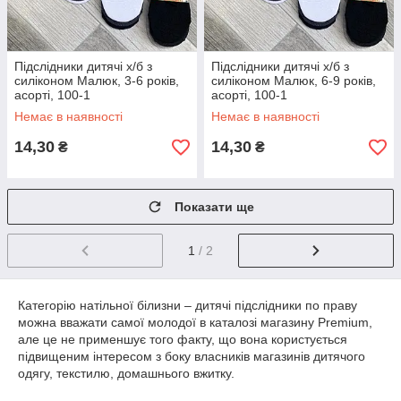
Підслідники дитячі х/б з
Підслідники дитячі х/б з
силіконом Малюк, 3-6 років,
силіконом Малюк, 6-9 років,
асорті, 100-1
асорті, 100-1
Немає в наявності
Немає в наявності
14,30
14,30
₴
₴
Показати ще
1
/ 2
Категорію натільної білизни – дитячі підслідники по праву
можна вважати самої молодої в каталозі магазину Premium,
але це не применшує того факту, що вона користується
підвищеним інтересом з боку власників магазинів дитячого
одягу, текстилю, домашнього вжитку.
У дитячих следков те ж функціональне призначення, що і у