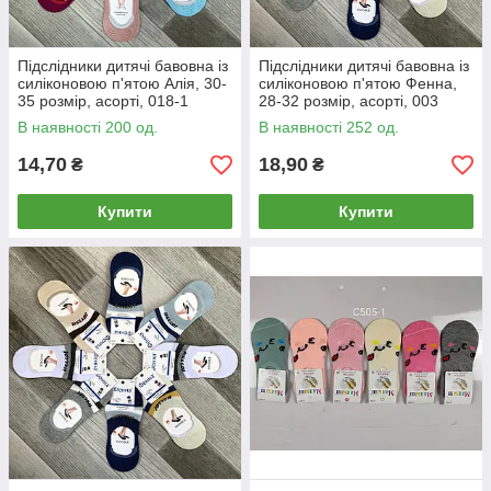
Підслідники дитячі бавовна із
Підслідники дитячі бавовна із
силіконовою п'ятою Алія, 30-
силіконовою п'ятою Фенна,
35 розмір, асорті, 018-1
28-32 розмір, асорті, 003
В наявності 200 од.
В наявності 252 од.
14,70
18,90
₴
₴
Купити
Купити