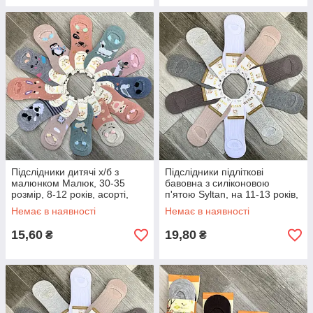
Підслідники дитячі х/б з
Підслідники підліткові
малюнком Малюк, 30-35
бавовна з силіконовою
розмір, 8-12 років, асорті,
п'ятою Syltan, на 11-13 років,
З-508-3
асорті, 3175
Немає в наявності
Немає в наявності
15,60
19,80
₴
₴