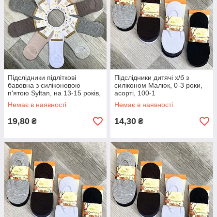
Підслідники підліткові
Підслідники дитячі х/б з
бавовна з силіконовою
силіконом Малюк, 0-3 роки,
п'ятою Syltan, на 13-15 років,
асорті, 100-1
асорті, 3175
Немає в наявності
Немає в наявності
19,80
14,30
₴
₴