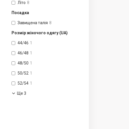
Літо
8
Посадка
Завищена талія
8
Розмір жіночого одягу (UA)
44/46
1
46/48
1
48/50
1
50/52
1
52/54
1
Ще 3