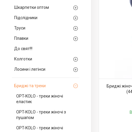
Шкарпетки оптом
Підслідники
Труси
Плавки
До свят!!!
Колготки
Лосини і легінси
Бриджі та треки
Бриджі жіноч
(44
OPT-KOLO - треки жіночі
еластик
OPT-KOLO - треки жіночі з
В
пушапом
OPT-KOLO - треки жіночі