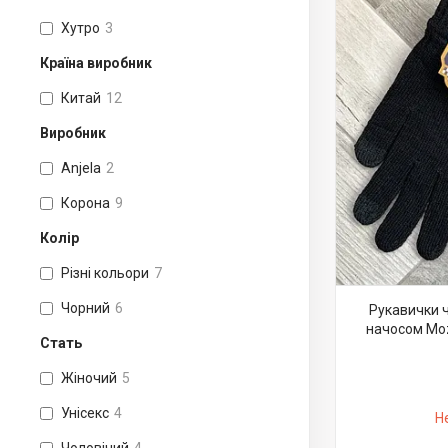
Хутро
3
Країна виробник
Китай
12
Виробник
Anjela
2
Корона
9
Колір
Різні кольори
7
Чорний
6
Рукавички ч
начосом Moza
Стать
Жіночий
5
Унісекс
4
Н