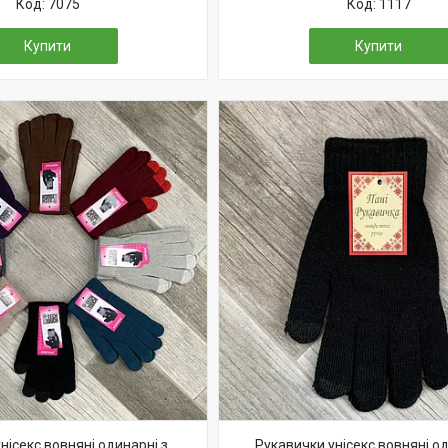
7075
1117
Купити
Купити
нісекс вовняні одинарні з
Рукавички унісекс вовняні од