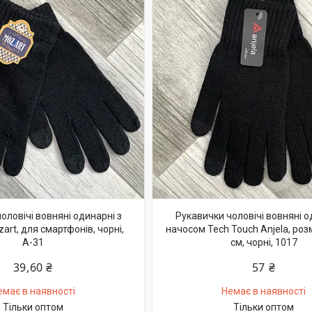
оловічі вовняні одинарні з
Рукавички чоловічі вовняні о
rt, для смартфонів, чорні,
начосом Tech Touch Anjela, розм
А-31
см, чорні, 1017
39,60 ₴
57 ₴
емає в наявності
Немає в наявності
Тільки оптом
Тільки оптом