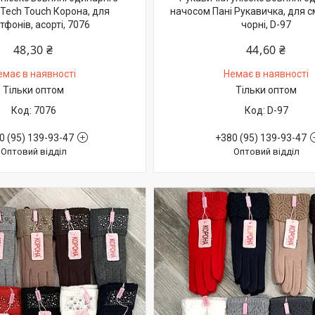
Tech Touch Корона, для
начосом Пані Рукавичка, для с
тфонів, асорті, 7076
чорні, D-97
48,30 ₴
44,60 ₴
емає в наявності
Немає в наявності
Тільки оптом
Тільки оптом
7076
D-97
0 (95) 139-93-47
+380 (95) 139-93-47
Оптовий відділ
Оптовий відділ