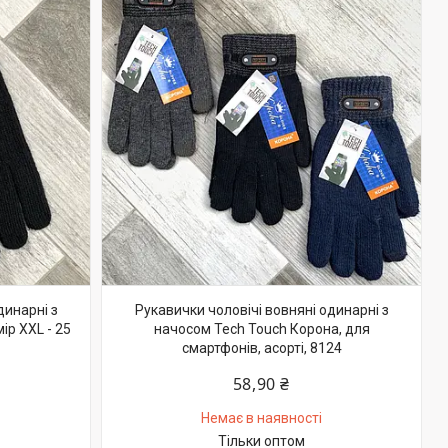
динарні з
Рукавички чоловічі вовняні одинарні з
ір XXL - 25
начосом Tech Touch Корона, для
смартфонів, асорті, 8124
58,90 ₴
Немає в наявності
Тільки оптом