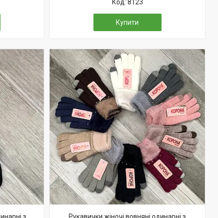
8123
Купити
инарні з
Рукавички жіночі вовняні одинарні з