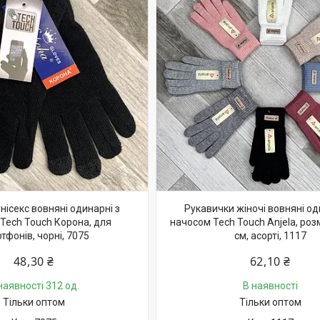
нісекс вовняні одинарні з
Рукавички жіночі вовняні од
Tech Touch Корона, для
начосом Tech Touch Anjela, розм
тфонів, чорні, 7075
см, асорті, 1117
48,30 ₴
62,10 ₴
наявності 312 од.
В наявності
Тільки оптом
Тільки оптом