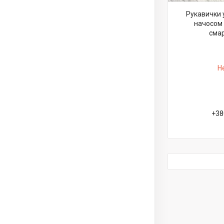
Рукавички у
начосом 
смар
Н
+38