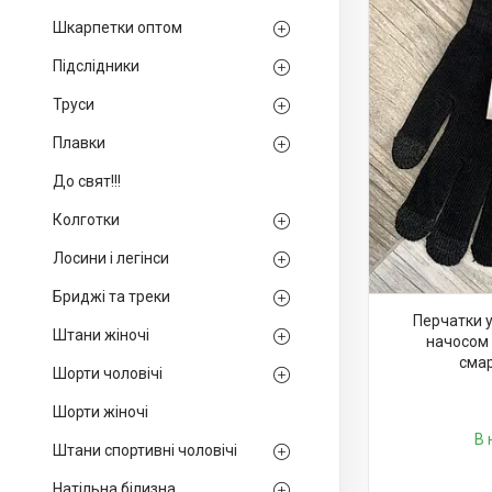
Шкарпетки оптом
Підслідники
Труси
Плавки
До свят!!!
Колготки
Лосини і легінси
Бриджі та треки
Перчатки у
Штани жіночі
начосом 
смар
Шорти чоловічі
Шорти жіночі
В 
Штани спортивні чоловічі
Натільна білизна