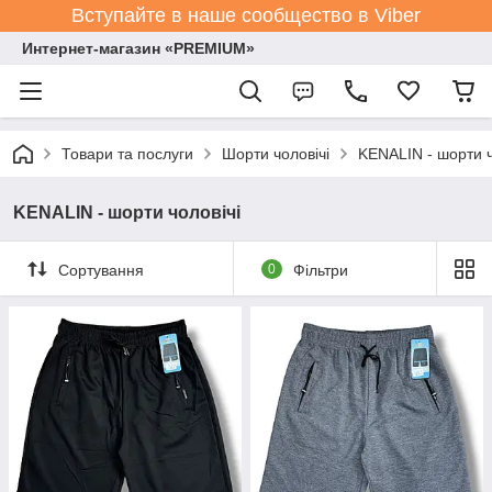
Вступайте в наше сообщество в Viber
Интернет-магазин «PREMIUM»
Товари та послуги
Шорти чоловічі
KENALIN - шорти ч
KENALIN - шорти чоловічі
Сортування
0
Фільтри