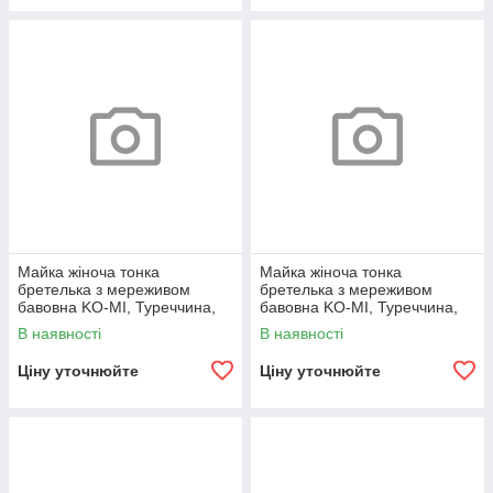
Майка жіноча тонка
Майка жіноча тонка
бретелька з мереживом
бретелька з мереживом
бавовна KO-MI, Туреччина,
бавовна KO-MI, Туреччина,
розміри M, бежева, 08026
розміри M, біла, 08021
В наявності
В наявності
Ціну уточнюйте
Ціну уточнюйте