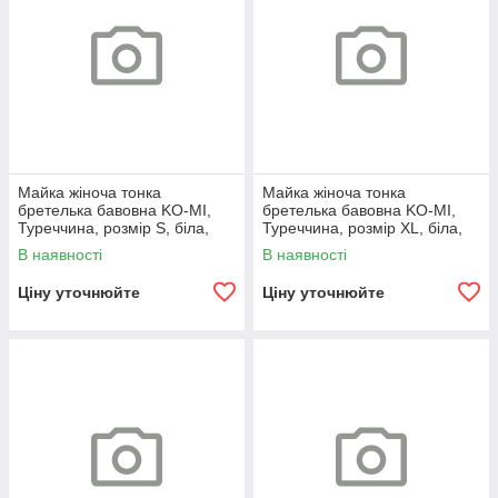
Майка жіноча тонка
Майка жіноча тонка
бретелька бавовна KO-MI,
бретелька бавовна KO-MI,
Туреччина, розмір S, біла,
Туреччина, розмір XL, біла,
07955
07958
В наявності
В наявності
Ціну уточнюйте
Ціну уточнюйте