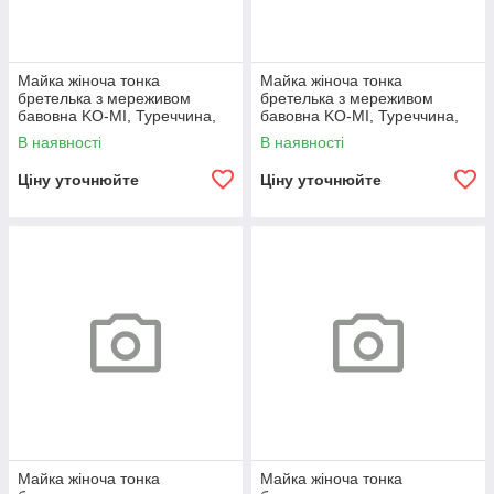
Майка жіноча тонка
Майка жіноча тонка
бретелька з мереживом
бретелька з мереживом
бавовна KO-MI, Туреччина,
бавовна KO-MI, Туреччина,
розміри S, біла, 08020
розміри S, чорна, 08015
В наявності
В наявності
Ціну уточнюйте
Ціну уточнюйте
Майка жіноча тонка
Майка жіноча тонка