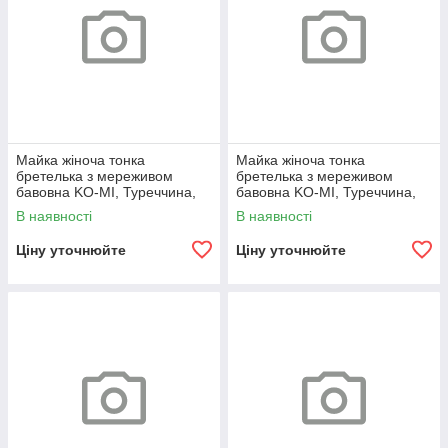
Майка жіноча тонка
Майка жіноча тонка
бретелька з мереживом
бретелька з мереживом
бавовна KO-MI, Туреччина,
бавовна KO-MI, Туреччина,
розміри M, чорна, 08016
розміри S, бежева, 08025
В наявності
В наявності
Ціну уточнюйте
Ціну уточнюйте