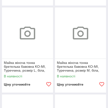
Майка жіноча тонка
Майка жіноча тонка
бретелька бавовна KO-MI,
бретелька бавовна KO-MI,
Туреччина, розмір L, біла,
Туреччина, розмір M, біла,
07957
07956
В наявності
В наявності
Ціну уточнюйте
Ціну уточнюйте