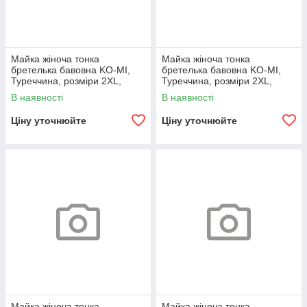
Майка жіноча тонка
Майка жіноча тонка
бретелька бавовна KO-MI,
бретелька бавовна KO-MI,
Туреччина, розміри 2XL,
Туреччина, розміри 2XL,
бежева, 07969
чорна, 07959
В наявності
В наявності
Ціну уточнюйте
Ціну уточнюйте
Майка жіноча тонка
Майка жіноча тонка