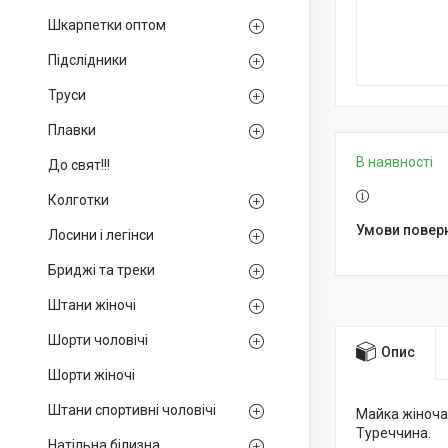
Шкарпетки оптом
Підслідники
Труси
Плавки
В наявності
До свят!!!
Колготки
Лосини і легінси
Бриджі та треки
Штани жіночі
Шорти чоловічі
Опис
Шорти жіночі
Штани спортивні чоловічі
Майка жіноча
Туреччина.
Натільна білизна