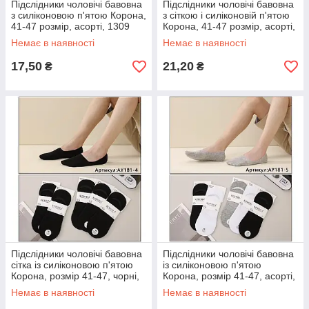
Підслідники чоловічі бавовна
Підслідники чоловічі бавовна
з силіконовою п'ятою Корона,
з сіткою і силіконовій п'ятою
41-47 розмір, асорті, 1309
Корона, 41-47 розмір, асорті,
AY109-1
Немає в наявності
Немає в наявності
17,50
21,20
₴
₴
Підслідники чоловічі бавовна
Підслідники чоловічі бавовна
сітка із силіконовою п'ятою
із силіконовою п'ятою
Корона, розмір 41-47, чорні,
Корона, розмір 41-47, асорті,
AY181-4
AY181-5
Немає в наявності
Немає в наявності