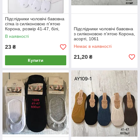
Підслідники чоловічі бавовна
сітка із силіконовою п'ятою
Корона, розмір 41-47, білі,
Підслідники чоловічі бавовна
AY181-1
з силіконовою п'ятою Корона,
В наявності
асорті, 1061
23
Немає в наявності
₴
21,20
₴
Купити