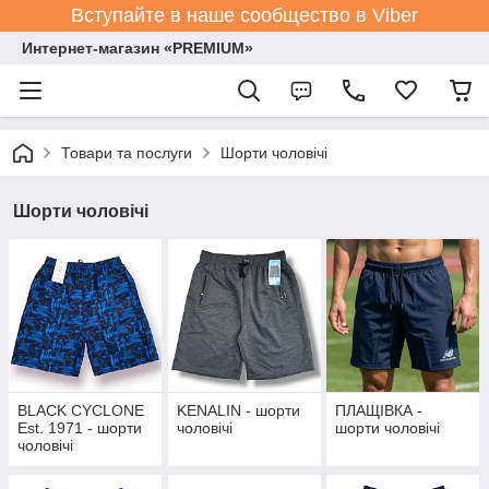
Вступайте в наше сообщество в Viber
Интернет-магазин «PREMIUM»
Товари та послуги
Шорти чоловічі
Шорти чоловічі
BLACK CYCLONE
KENALIN - шорти
ПЛАЩІВКА -
Est. 1971 - шорти
чоловічі
шорти чоловічі
чоловічі