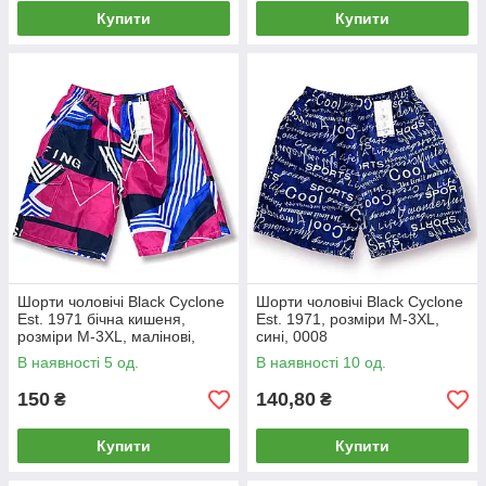
Купити
Купити
Шорти чоловічі Black Cyclone
Шорти чоловічі Black Cyclone
Est. 1971 бічна кишеня,
Est. 1971, розміри M-3XL,
розміри M-3XL, малінові,
сині, 0008
0007
В наявності 5 од.
В наявності 10 од.
150
140,80
₴
₴
Купити
Купити