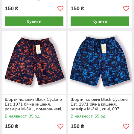
150
150
₴
₴
Купити
Купити
Шорти чоловічі Black Cyclone
Шорти чоловічі Black Cyclone
Est. 1971 бічна кишеня,
Est. 1971 бічна кишеня,
розміри M-3XL, помаранчеві,
розміри M-3XL, сині, 007
007
В наявності 35 од.
В наявності 55 од.
150
150
₴
₴