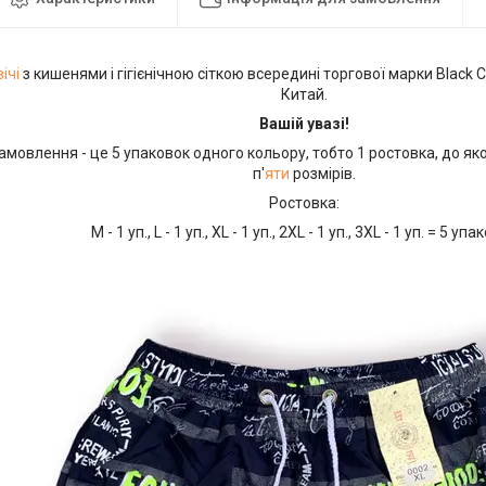
ічі
з кишенями і гігієнічною сіткою всередині торгової марки Black 
Китай.
Вашій увазі!
амовлення - це 5 упаковок одного кольору, тобто 1 ростовка, до яко
п'
яти
розмірів.
Ростовка:
М - 1 уп., L - 1 уп., XL - 1 уп., 2XL - 1 уп., 3XL - 1 уп. = 5 уп