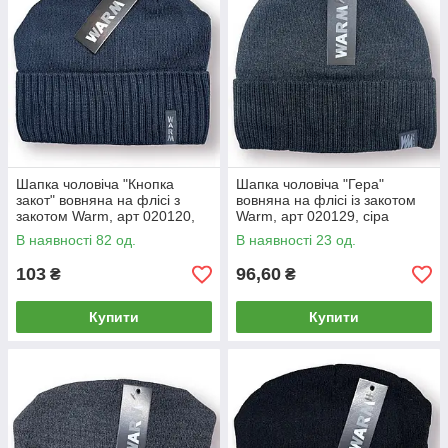
Шапка чоловіча "Кнопка
Шапка чоловіча "Гера"
закот" вовняна на флісі з
вовняна на флісі із закотом
закотом Warm, арт 020120,
Warm, арт 020129, сіра
синя
В наявності 82 од.
В наявності 23 од.
103
96,60
₴
₴
Купити
Купити