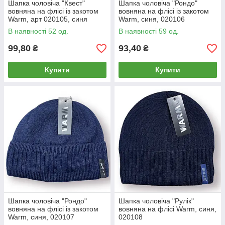
Шапка чоловіча "Квест"
Шапка чоловіча "Рондо"
вовняна на флісі із закотом
вовняна на флісі із закотом
Warm, арт 020105, синя
Warm, синя, 020106
В наявності 52 од.
В наявності 59 од.
99,80
93,40
₴
₴
Купити
Купити
Шапка чоловіча "Рондо"
Шапка чоловіча "Рулік"
вовняна на флісі із закотом
вовняна на флісі Warm, синя,
Warm, синя, 020107
020108