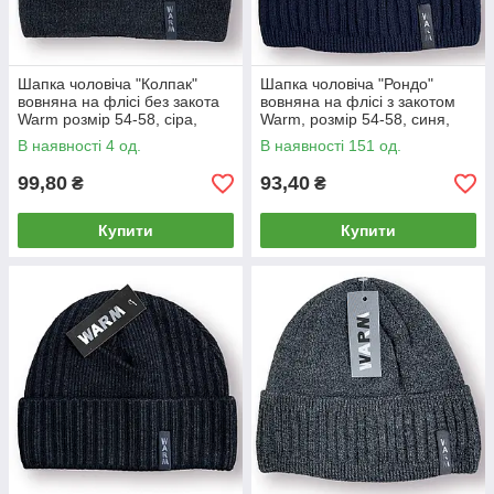
Шапка чоловіча "Колпак"
Шапка чоловіча "Рондо"
вовняна на флісі без закота
вовняна на флісі з закотом
Warm розмір 54-58, сіра,
Warm, розмір 54-58, синя,
020134
020141
В наявності 4 од.
В наявності 151 од.
99,80
93,40
₴
₴
Купити
Купити