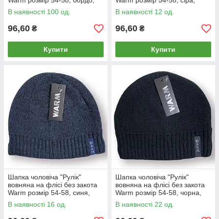
Warm розмір 54-58, бордо,
Warm розмір 54-58, сіра,
020148
020149
В наявності 100 од.
В наявності 12 од.
96,60
96,60
₴
₴
Купити
Купити
Шапка чоловіча "Рулік"
Шапка чоловіча "Рулік"
вовняна на флісі без закота
вовняна на флісі без закота
Warm розмір 54-58, синя,
Warm розмір 54-58, чорна,
020151
020152
В наявності 16 од.
В наявності 22 од.