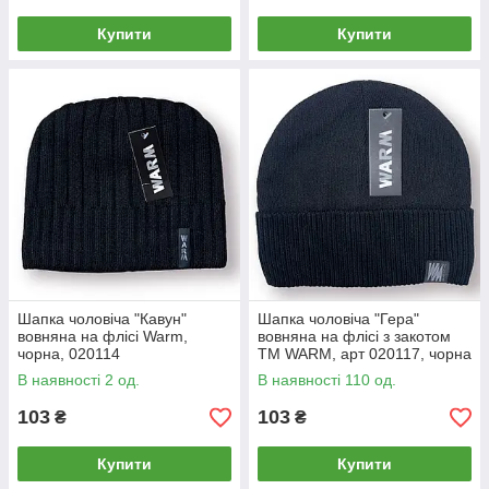
Купити
Купити
Шапка чоловіча "Кавун"
Шапка чоловіча "Гера"
вовняна на флісі Warm,
вовняна на флісі з закотом
чорна, 020114
ТМ WARM, арт 020117, чорна
В наявності 2 од.
В наявності 110 од.
103
103
₴
₴
Купити
Купити