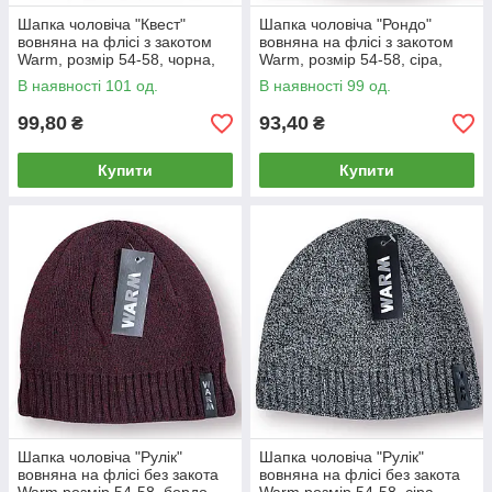
Шапка чоловіча "Квест"
Шапка чоловіча "Рондо"
вовняна на флісі з закотом
вовняна на флісі з закотом
Warm, розмір 54-58, чорна,
Warm, розмір 54-58, сіра,
020143
020140
В наявності 101 од.
В наявності 99 од.
99,80
93,40
₴
₴
Купити
Купити
Шапка чоловіча "Рулік"
Шапка чоловіча "Рулік"
вовняна на флісі без закота
вовняна на флісі без закота