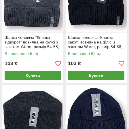
Шапка чоловіча "Кнопка
Шапка чоловіча "Кнопка
відворот" вовняна на флісі з
закот" вовняна на флісі з
закотом Warm, розмір 54-58,
закотом Warm, розмір 54-58,
сіра, 020131
чорна, 020142
В наявності 45 од.
В наявності 62 од.
103
103
₴
₴
Купити
Купити