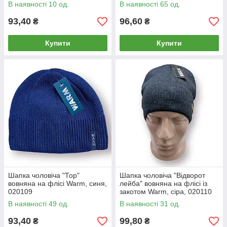
В наявності 10 од.
В наявності 65 од.
93,40
96,60
₴
₴
Купити
Купити
Шапка чоловіча "Тор"
Шапка чоловіча "Відворот
вовняна на флісі Warm, синя,
лейба" вовняна на флісі із
020109
закотом Warm, сіра, 020110
В наявності 49 од.
В наявності 31 од.
93,40
99,80
₴
₴