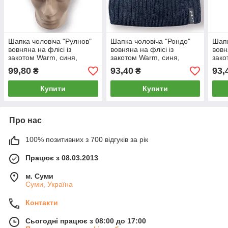
Шапка чоловіча "Рулнов"
Шапка чоловіча "Рондо"
Шапк
вовняна на флісі із
вовняна на флісі із
вовн
закотом Warm, синя,
закотом Warm, синя,
зако
020102
020106
020
99,80
93,40
93,
₴
₴
Купити
Купити
Про нас
100% позитивних з 700 відгуків за рік
Працює з 08.03.2013
м. Суми
Суми, Україна
Контакти
Сьогодні працює з 08:00 до 17:00