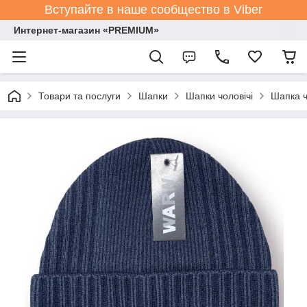
Вступайте в наше сообщество в Viber
Интернет-магазин «PREMIUM»
Товари та послуги
Шапки
Шапки чоловічі
Шапка ч