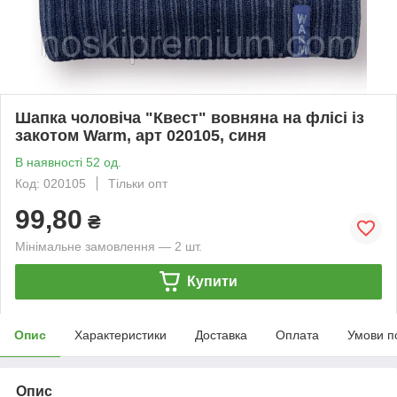
Шапка чоловіча "Квест" вовняна на флісі із
закотом Warm, арт 020105, синя
В наявності 52 од.
Код: 020105
Тільки опт
99,80
₴
Мінімальне замовлення — 2 шт.
Купити
Опис
Характеристики
Доставка
Оплата
Умови п
Опис