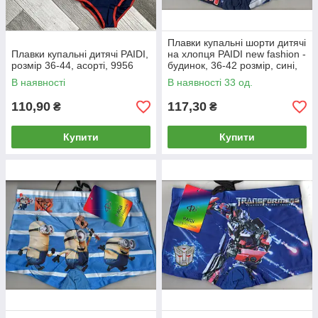
Плавки купальні шорти дитячі
Плавки купальні дитячі PAIDI,
на хлопця PAIDI new fashion -
розмір 36-44, асорті, 9956
будинок, 36-42 розмір, сині,
7776
В наявності
В наявності 33 од.
110,90
117,30
₴
₴
Купити
Купити