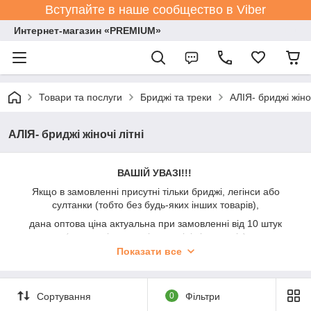
Вступайте в наше сообщество в Viber
Интернет-магазин «PREMIUM»
Товари та послуги
Бриджі та треки
АЛІЯ- бриджі жіноч
АЛІЯ- бриджі жіночі літні
ВАШІЙ УВАЗІ!!!
Якщо в замовленні присутні тільки бриджі, легінси або
султанки (тобто без будь-яких інших товарів),
дана оптова ціна актуальна при замовленні від 10 штук
(можна різних видів, розмірів і кольорів)
Показати все
При замовленні до 10 штук - додається націнка +50%.
На оптових клієнтів дана інформація не поширюється.
Сортування
0
Фільтри