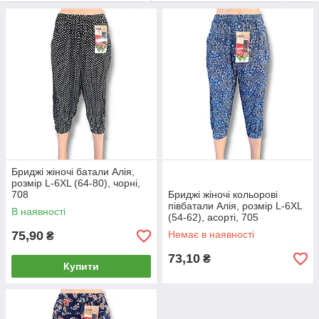
Бриджі жіночі батали Алія,
розмір L-6XL (64-80), чорні,
708
Бриджі жіночі кольорові
півбатали Алія, розмір L-6XL
В наявності
(54-62), асорті, 705
75,90
Немає в наявності
₴
73,10
₴
Купити