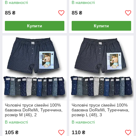
В наявності
В наявності
85
85
₴
₴
Купити
Купити
Чоловічі труси сімейні 100%
Чоловічі труси сімейні 100%
бавовна DoReMi, Туреччина,
бавовна DoReMi, Туреччина,
розмір M (46), 2
розмір L (48), 3
В наявності
В наявності
105
110
₴
₴