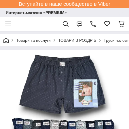
Вступайте в наше сообщество в Viber
Интернет-магазин «PREMIUM»
Товари та послуги
ТОВАРИ В РОЗДРІБ
Труси чоловіч