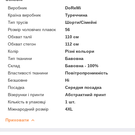
Виробник
DoReMi
Країна виробник
Туреччина
Тип трусів
Шорти/Сімейні
Розмір чоловічих плавок
56
Обхват талії
110 см
Обхват стегон
112 см
Колір
Різні кольори
Тип тканини
Бавовна
Склад
Бавовна - 100%
Властивості тканини
Повітропроникність
Безшовне
Ні
Посадка
Середня посадка
Візерунки і принти
Абстрактний принт
Кількість в упаковці
1 шт.
Міжнародний розмір
4XL
Приховати