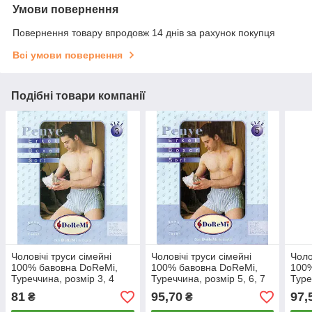
Умови повернення
Повернення товару впродовж 14 днів за рахунок покупця
Всі умови повернення
Подібні товари компанії
Чоловічі труси сімейні
Чоловічі труси сімейні
Чоло
100% бавовна DoReMi,
100% бавовна DoReMi,
100%
Туреччина, розмір 3, 4
Туреччина, розмір 5, 6, 7
Туре
(48-50), асорті, 34
(52-54-56), асорті, 567
асор
81
95,70
97,
₴
₴