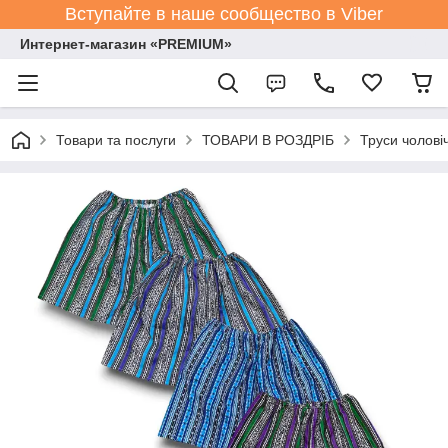
Вступайте в наше сообщество в Viber
Интернет-магазин «PREMIUM»
Товари та послуги
ТОВАРИ В РОЗДРІБ
Труси чоловіч