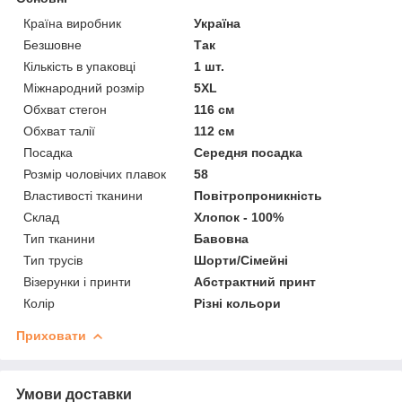
Країна виробник
Україна
Безшовне
Так
Кількість в упаковці
1 шт.
Міжнародний розмір
5XL
Обхват стегон
116 см
Обхват талії
112 см
Посадка
Середня посадка
Розмір чоловічих плавок
58
Властивості тканини
Повітропроникність
Склад
Хлопок - 100%
Тип тканини
Бавовна
Тип трусів
Шорти/Сімейні
Візерунки і принти
Абстрактний принт
Колір
Різні кольори
Приховати
Умови доставки