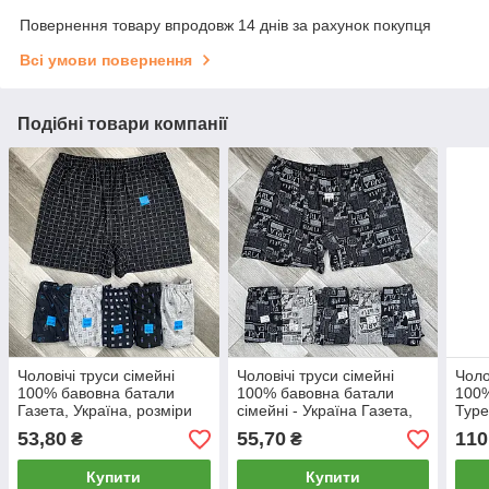
Повернення товару впродовж 14 днів за рахунок покупця
Всі умови повернення
Подібні товари компанії
Чоловічі труси сімейні
Чоловічі труси сімейні
Чоло
100% бавовна батали
100% бавовна батали
100%
Газета, Україна, розміри
сімейні - Україна Газета,
Туре
56-64, асорті, 02138
розміри 58-62, асорті,
(58-
53,80
55,70
110
₴
₴
07649
Купити
Купити