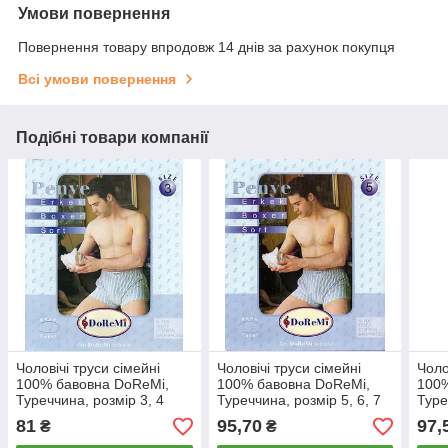
Умови повернення
Повернення товару впродовж 14 днів за рахунок покупця
Всі умови повернення
Подібні товари компанії
Чоловічі труси сімейні
Чоловічі труси сімейні
Чоло
100% бавовна DoReMi,
100% бавовна DoReMi,
100%
Туреччина, розмір 3, 4
Туреччина, розмір 5, 6, 7
Туре
(48-50), асорті, 34
(52-54-56), асорті, 567
асор
81
95,70
97,
₴
₴