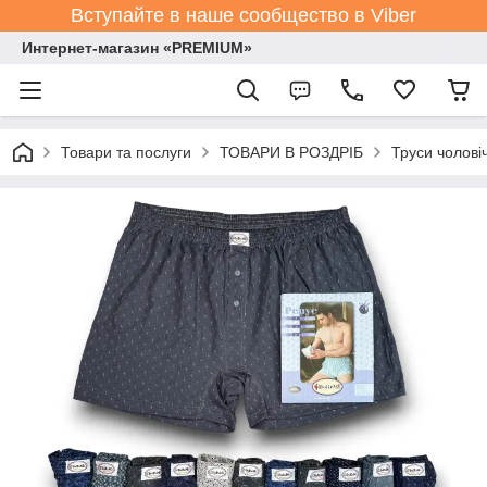
Вступайте в наше сообщество в Viber
Интернет-магазин «PREMIUM»
Товари та послуги
ТОВАРИ В РОЗДРІБ
Труси чоловіч