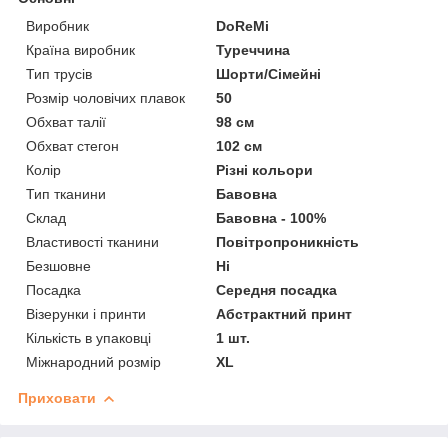
Виробник
DoReMi
Країна виробник
Туреччина
Тип трусів
Шорти/Сімейні
Розмір чоловічих плавок
50
Обхват талії
98 см
Обхват стегон
102 см
Колір
Різні кольори
Тип тканини
Бавовна
Склад
Бавовна - 100%
Властивості тканини
Повітропроникність
Безшовне
Ні
Посадка
Середня посадка
Візерунки і принти
Абстрактний принт
Кількість в упаковці
1 шт.
Міжнародний розмір
XL
Приховати