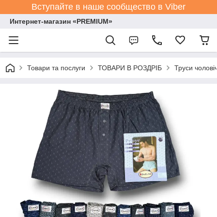
Вступайте в наше сообщество в Viber
Интернет-магазин «PREMIUM»
Товари та послуги
ТОВАРИ В РОЗДРІБ
Труси чоловіч