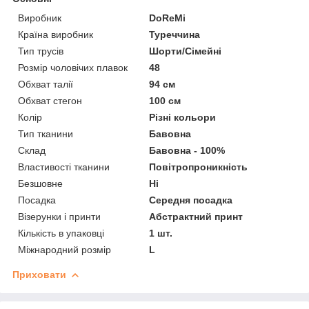
Виробник
DoReMi
Країна виробник
Туреччина
Тип трусів
Шорти/Сімейні
Розмір чоловічих плавок
48
Обхват талії
94 см
Обхват стегон
100 см
Колір
Різні кольори
Тип тканини
Бавовна
Склад
Бавовна - 100%
Властивості тканини
Повітропроникність
Безшовне
Ні
Посадка
Середня посадка
Візерунки і принти
Абстрактний принт
Кількість в упаковці
1 шт.
Міжнародний розмір
L
Приховати