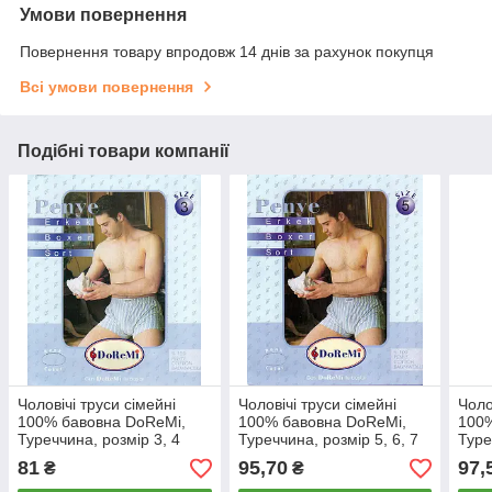
Умови повернення
Повернення товару впродовж 14 днів за рахунок покупця
Всі умови повернення
Подібні товари компанії
Чоловічі труси сімейні
Чоловічі труси сімейні
Чоло
100% бавовна DoReMi,
100% бавовна DoReMi,
100%
Туреччина, розмір 3, 4
Туреччина, розмір 5, 6, 7
Туре
(48-50), асорті, 34
(52-54-56), асорті, 567
асор
81
95,70
97,
₴
₴