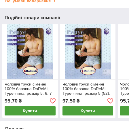
Всі умови повернення
Подібні товари компанії
Чоловічі труси сімейні
Чоловічі труси сімейні
Чоло
100% бавовна DoReMi,
100% бавовна DoReMi,
100%
Туреччина, розмір 5, 6, 7
Туреччина, розмір 5 (52),
Туре
(52-54-56), асорті, 567
асорті, 5
(52-
95,70
97,50
95,
₴
₴
Купити
Купити
Про нас