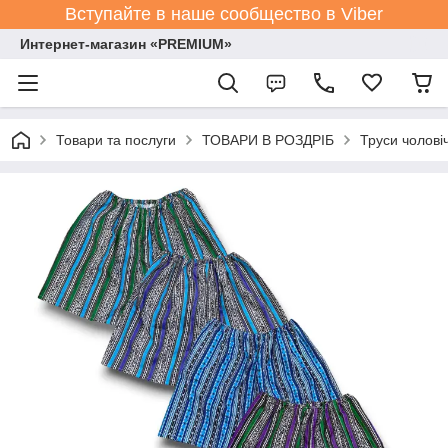
Вступайте в наше сообщество в Viber
Интернет-магазин «PREMIUM»
Товари та послуги
ТОВАРИ В РОЗДРІБ
Труси чоловіч