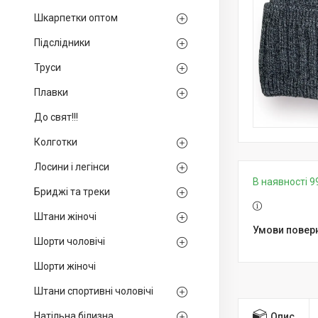
Шкарпетки оптом
Підслідники
Труси
Плавки
До свят!!!
Колготки
Лосини і легінси
В наявності 9
Бриджі та треки
Штани жіночі
Шорти чоловічі
Шорти жіночі
Штани спортивні чоловічі
Натільна білизна
Опис