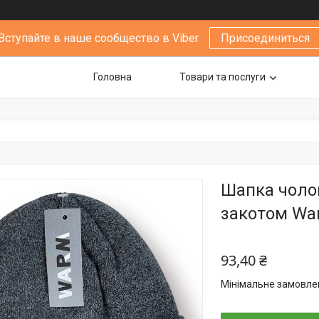
Вступайте в наше сообщество в Viber
Присоединиться
Головна
Товари та послуги
Шапка чолов
закотом War
93,40 ₴
Мінімальне замовлен