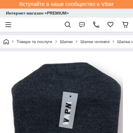
Вступайте в наше сообщество в Viber
Интернет-магазин «PREMIUM»
Товари та послуги
Шапки
Шапки чоловічі
Шапка ч