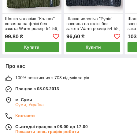
Шапка чоловіча "Колпак"
Шапка чоловіча "Рулік"
Шапк
вовняна на флісі без
вовняна на флісі без
вовн
закота Warm розмір 54-56,
закота Warm розмір 54-58,
зако
хакі, 020223
сіра, 020155
сіра
99,80
96,60
103
₴
₴
Купити
Купити
Про нас
100% позитивних з 703 відгуків за рік
Працює з 08.03.2013
м. Суми
Суми, Україна
Контакти
Сьогодні працює з 08:00 до 17:00
Показати весь графік роботи