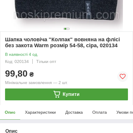
Шапка чоловіча "Колпак" вовняна на флісі
без закота Warm розмір 54-58, сіра, 020134
В наявності 4 од.
Код: 020134
Тільки опт
99,80
₴
Мінімальне замовлення — 2 шт.
Купити
Опис
Характеристики
Доставка
Оплата
Умови п
Опис