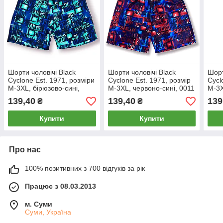
Шорти чоловічі Black
Шорти чоловічі Black
Шорт
Cyclone Est. 1971, розміри
Cyclone Est. 1971, розмір
Cycl
M-3XL, бірюзово-сині,
M-3XL, червоно-сині, 0011
M-3X
0011
001
139,40
139,40
139
₴
₴
Купити
Купити
Про нас
100% позитивних з 700 відгуків за рік
Працює з 08.03.2013
м. Суми
Суми, Україна