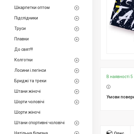
Шкарпетки оптом
Підслідники
Труси
Плавки
До свят!!!
Колготки
Лосини і легінси
В наявності 5 
Бриджі та треки
Штани жіночі
Шорти чоловічі
Шорти жіночі
Штани спортивні чоловічі
Натільна білизна
Опис