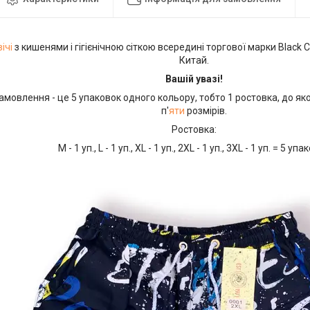
ічі
з кишенями і гігієнічною сіткою всередині торгової марки Black 
Китай.
Вашій увазі!
амовлення - це 5 упаковок одного кольору, тобто 1 ростовка, до яко
п'
яти
розмірів.
Ростовка:
М - 1 уп., L - 1 уп., XL - 1 уп., 2XL - 1 уп., 3XL - 1 уп. = 5 уп