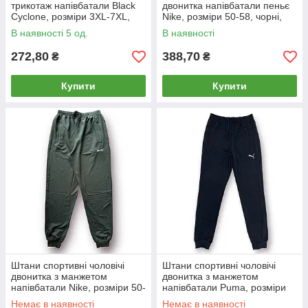
трикотаж напівбатали Black
двонитка напівбатали пеньє
Cyclone, розміри 3XL-7XL,
Nike, розміри 50-58, чорні,
сині, 7056
4101
В наявності 5 од.
В наявності
272,80
388,70
₴
₴
Купити
Купити
Штани спортивні чоловічі
Штани спортивні чоловічі
двонитка з манжетом
двонитка з манжетом
напівбатали Nike, розміри 50-
напівбатали Puma, розміри
58, хакі, 2201
50-58, чорні, 2201
Немає в наявності
Немає в наявності