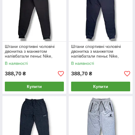
Штани спортивні чоловічі
Штани спортивні чоловічі
двонитка з манжетом
двонитка з манжетом
напівбатали пеньє Nike,
напівбатали пеньє Nike,
розміри 50-58, чорні, 4110
розміри 50-58, темно-сині,
В наявності
В наявності
4111
388,70
388,70
₴
₴
Купити
Купити