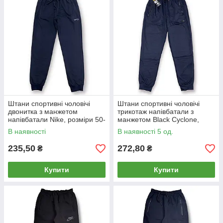
Штани спортивні чоловічі
Штани спортивні чоловічі
двонитка з манжетом
трикотаж напівбатали з
напівбатали Nike, розміри 50-
манжетом Black Cyclone,
58, темно-сині, 2201
розміри 3XL-7XL, сині, 6019
В наявності
В наявності 5 од.
235,50
272,80
₴
₴
Купити
Купити