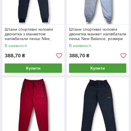
Штани спортивні чоловічі
Штани спортивні чоловічі
двонитка з манжетом
двонитка манжет напівбатали
напівбатали пеньє Nike,
пеньє New Balance, розміри
розміри 50-58, темно-сірі,
50-58, св.сірі, 4142
В наявності
В наявності
4112
388,70
388,70
₴
₴
Купити
Купити