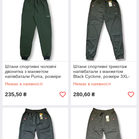
Штани спортивні чоловічі
Штани спортивні трикотаж
двонитка з манжетом
напівбатали з манжетом
напівбатали Puma, розміри
Black Cyclone, розміри 3XL-
50-58, хакі, 2201
7XL, чорні, 2233
Немає в наявності
Немає в наявності
235,50
280,60
₴
₴