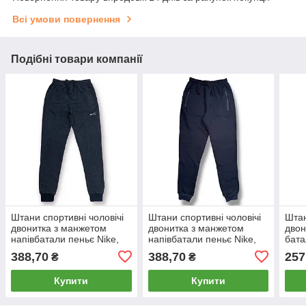
Всі умови повернення
Подібні товари компанії
Штани спортивні чоловічі
Штани спортивні чоловічі
Штан
двонитка з манжетом
двонитка з манжетом
двон
напівбатали пеньє Nike,
напівбатали пеньє Nike,
бата
розміри 50-58, темно-сірі,
розміри 50-58, темно-сині,
64, 
388,70
388,70
257
₴
₴
4112
4111
Купити
Купити