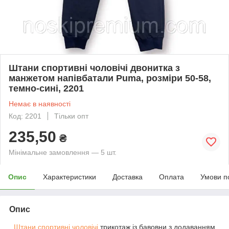
Штани спортивні чоловічі двонитка з
манжетом напівбатали Puma, розміри 50-58,
темно-сині, 2201
Немає в наявності
Код: 2201
Тільки опт
235,50
₴
Мінімальне замовлення — 5 шт.
Опис
Характеристики
Доставка
Оплата
Умови п
Опис
Штани спортивні чоловічі
трикотаж із бавовни з додаванням