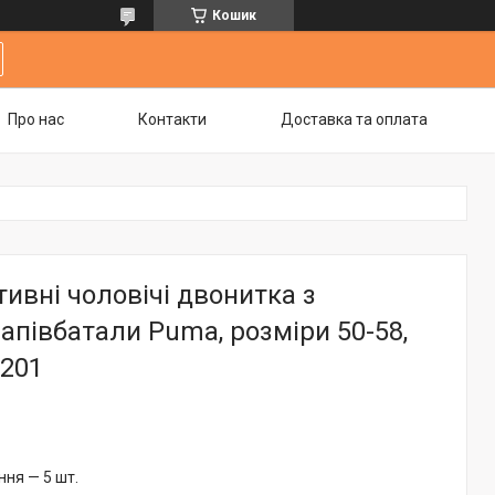
Кошик
Про нас
Контакти
Доставка та оплата
ивні чоловічі двонитка з
півбатали Puma, розміри 50-58,
2201
ня — 5 шт.