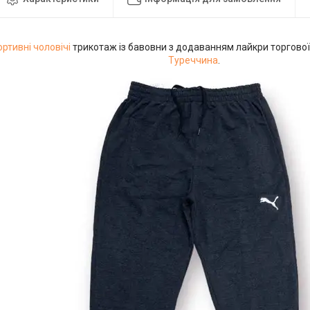
ртивні чоловічі
трикотаж із бавовни з додаванням лайкри торгово
Туреччина
.