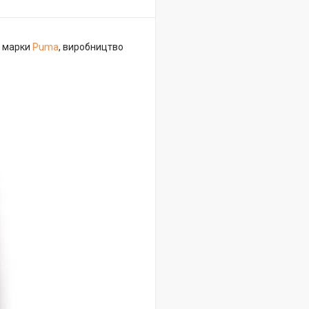
ї марки
Puma
, виробництво