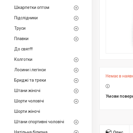
Шкарпетки оптом
Підслідники
Труси
Плавки
До свят!!!
Колготки
Лосини і легінси
Немає в наяв
Бриджі та треки
Штани жіночі
Шорти чоловічі
Шорти жіночі
Штани спортивні чоловічі
Натільна білизна
Опис