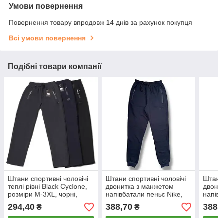
Умови повернення
Повернення товару впродовж 14 днів за рахунок покупця
Всі умови повернення
Подібні товари компанії
Штани спортивні чоловічі
Штани спортивні чоловічі
Штан
теплі рівні Black Cyclone,
двонитка з манжетом
двон
розміри M-3XL, чорні,
напівбатали пеньє Nike,
напі
7116
розміри 50-58, темно-сині,
розм
294,40
388,70
388
₴
₴
4111