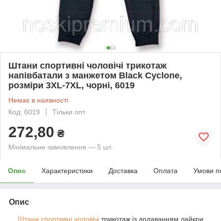
Штани спортивні чоловічі трикотаж
напівбатали з манжетом Black Cyclone,
розміри 3XL-7XL, чорні, 6019
Немає в наявності
Код: 6019
Тільки опт
272,80
₴
Мінімальне замовлення — 5 шт.
Опис
Характеристики
Доставка
Оплата
Умови п
Опис
Штани спортивні чоловічі
трикотаж із додаванням лайкри