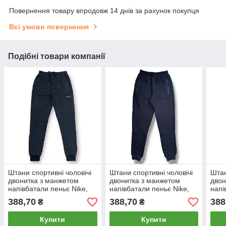
Повернення товару впродовж 14 днів за рахунок покупця
Всі умови повернення
Подібні товари компанії
Штани спортивні чоловічі
Штани спортивні чоловічі
Штан
двонитка з манжетом
двонитка з манжетом
двон
напівбатали пеньє Nike,
напівбатали пеньє Nike,
напі
розміри 50-58, темно-сірі,
розміри 50-58, темно-сині,
розм
388,70
388,70
388
₴
₴
4112
4111
Купити
Купити