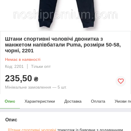
Штани спортивні чоловічі двонитка з
манжетом напівбатали Puma, розміри 50-58,
чорні, 2201
Немає в наявності
Код: 2201
Тільки опт
235,50
₴
Мінімальне замовлення — 5 шт.
Опис
Характеристики
Доставка
Оплата
Умови п
Опис
Штани спортивні чоловічі
трикотаж із бавовни з додаванням