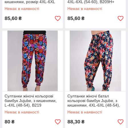
кишенями, розмір 4XL-6XL
4XL-6XL (54-60), B209H+
(48-54), B209+
Немає в наявності
Немає в наявності
85,60
85,60
₴
₴
Султанки жіночі кольорові
Султанки жіночі батал
бамбук Jujube, з кишенями,
кольорові бамбук Jujube, з
L-4XL (48-54), B219
кишенями, 4XL-6XL (48-54),
B219+
Немає в наявності
Немає в наявності
80
88,30
₴
₴