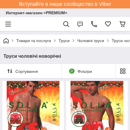
Вступайте в наше сообщество в Viber
Интернет-магазин «PREMIUM»
Товари та послуги
Труси
Чоловічі труси
Труси чол
Труси чоловічі новорічні
Сортування
0
Фільтри