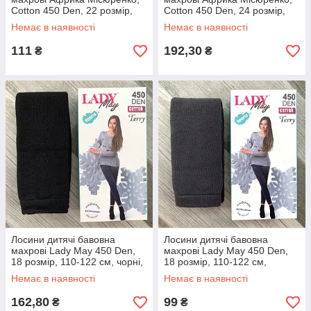
Cotton 450 Den, 22 розмір,
Cotton 450 Den, 24 розмір,
140-146 см, 07578
152-164 см, 07579
Немає в наявності
Немає в наявності
111
192,30
₴
₴
Лосини дитячі бавовна
Лосини дитячі бавовна
махрові Lady May 450 Den,
махрові Lady May 450 Den,
18 розмір, 110-122 см, чорні,
18 розмір, 110-122 см,
07580
темно-сірі, 07581
Немає в наявності
Немає в наявності
162,80
99
₴
₴