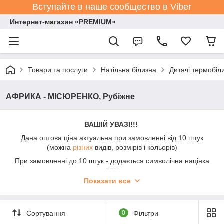
Вступайте в наше сообщество в Viber
Интернет-магазин «PREMIUM»
Товари та послуги
Натільна білизна
Дитячі термобіли
АФРИКА - МІСЮРЕНКО, Рубіжне
ВАШІЙ УВАЗІ!!!
Дана оптова ціна актуальна при замовленні від 10 штук
(можна
різних
видів, розмірів і кольорів)
При замовленні до 10 штук - додається символічна націнка
+50%.
Показати все
Прохання акцентувати на цьому увагу при спілкуванні з
менеджерами.
Сортування
0
Фільтри
На оптових клієнтів дана інформація не поширюється.