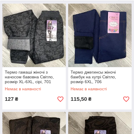
Термо гамаші жіночі з
Термо джегинсы жіночі
начосом бавовна Світло,
бамбук на хутрі Світло,
розмір XL-6XL, сірі, 701
розмір 6XL, 706
Немає в наявності
Немає в наявності
127
115,50
₴
₴