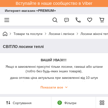
Вступайте в наше сообщество в Viber
Интернет-магазин «PREMIUM»
Товари та послуги
Лосини і легінси
Лосини жіночі теп
СВІТЛО лосини теплі
ВАШІЙ УВАЗІ!!!
Якщо в замовленні присутні тільки лосини, гамаші або штани
(тобто без будь-яких інших товарів),
дана оптова ціна актуальна при замовленні від 10 штук
(можна різних видів, розмірів і кольорів)
Показати все
При замовленні до 10 штук - додається символічна націнка
+50%.
Прохання акцентувати на цьому увагу при спілкуванні з
Сортування
0
Фільтри
менеджерами.