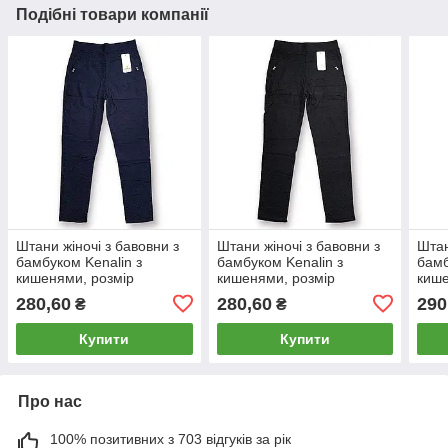
Подібні товари компанії
Штани жіночі з бавовни з
Штани жіночі з бавовни з
Штан
бамбуком Kenalin з
бамбуком Kenalin з
бамб
кишенями, розмір
кишенями, розмір
кише
3XL/4XL, сині, 507-3W
3XL/4XL, чорні, 507-3W
4XL/
280,60
280,60
290
₴
₴
Купити
Купити
Про нас
100% позитивних з 703 відгуків за рік