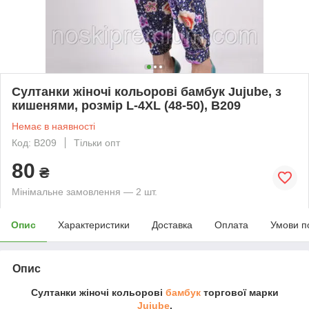
Султанки жіночі кольорові бамбук Jujube, з
кишенями, розмір L-4XL (48-50), B209
Немає в наявності
Код: B209
Тільки опт
80
₴
Мінімальне замовлення — 2 шт.
Опис
Характеристики
Доставка
Оплата
Умови п
Опис
Султанки жіночі кольорові
бамбук
торгової марки
Jujube
.