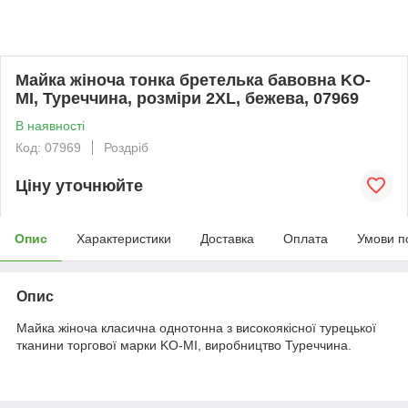
Майка жіноча тонка бретелька бавовна KO-
MI, Туреччина, розміри 2XL, бежева, 07969
В наявності
Код: 07969
Роздріб
Ціну уточнюйте
Опис
Характеристики
Доставка
Оплата
Умови п
Опис
Майка жіноча класична однотонна з високоякісної турецької
тканини торгової марки KO-MI, виробництво Туреччина.