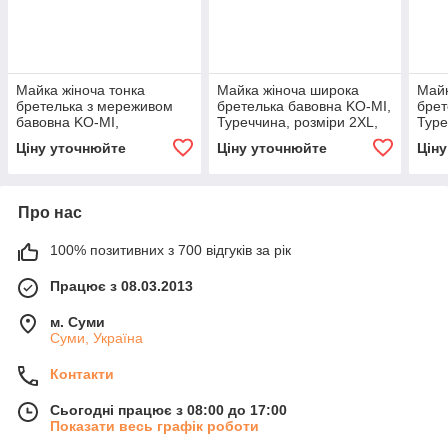
Майка жіноча тонка
Майка жіноча широка
Майк
бретелька з мереживом
бретелька бавовна KO-MI,
брет
бавовна KO-MI,
Туреччина, розміри 2XL,
Туре
Туреччина, розміри XL,
бежева, 07984
чорн
Ціну уточнюйте
Ціну уточнюйте
Цін
бежева, 08028
Про нас
100% позитивних з 700 відгуків за рік
Працює з 08.03.2013
м. Суми
Суми, Україна
Контакти
Сьогодні працює з 08:00 до 17:00
Показати весь графік роботи