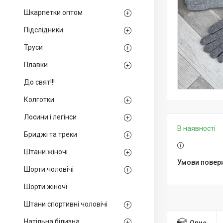
Шкарпетки оптом
Підслідники
Труси
Плавки
До свят!!!
Колготки
Лосини і легінси
В наявності
Бриджі та треки
Штани жіночі
Шорти чоловічі
Шорти жіночі
Штани спортивні чоловічі
Натільна білизна
Опис