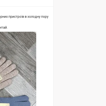
орних пристроїв в холодну пору
итай.