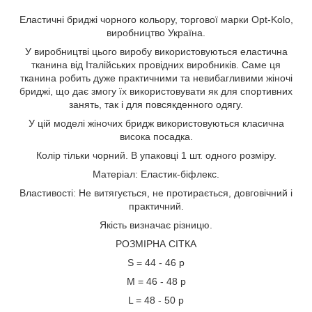
Еластичні бриджі чорного кольору, торгової марки Opt-Kolo,
виробництво Україна.
У виробництві цього виробу використовуються еластична
тканина від Італійських провідних виробників. Саме ця
тканина робить дуже практичними та невибагливими жіночі
бриджі, що дає змогу їх використовувати як для спортивних
занять, так і для повсякденного одягу.
У цій моделі жіночих бридж використовуються класична
висока посадка.
Колір тільки чорний. В упаковці 1 шт. одного розміру.
Матеріал: Еластик-біфлекс.
Властивості: Не витягується, не протирається, довговічний і
практичний.
Якість визначає різницю.
РОЗМІРНА СІТКА
S = 44 - 46 р
М = 46 - 48 р
L = 48 - 50 р