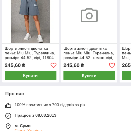
Шорти жіночі двонитка
Шорти жіночі двонитка
Шорт
пеньє Miu Miu, Туреччина,
пеньє Miu Miu, Туреччина,
пень
розміри 44-52, сірі, 11804
розміри 44-52, темно-сірі,
Miu,
11805
50-5
245,60
245,60
265
₴
₴
Купити
Купити
Про нас
100% позитивних з 700 відгуків за рік
Працює з 08.03.2013
м. Суми
Суми, Україна