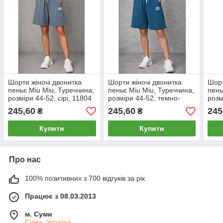
Шорти жіночі двонитка
Шорти жіночі двонитка
Шорт
пеньє Miu Miu, Туреччина,
пеньє Miu Miu, Туреччина,
пень
розміри 44-52, сірі, 11804
розміри 44-52, темно-
розм
бірюзові, 11807
118
245,60
245,60
245
₴
₴
Купити
Купити
Про нас
100% позитивних з 700 відгуків за рік
Працює з 08.03.2013
м. Суми
Суми, Україна