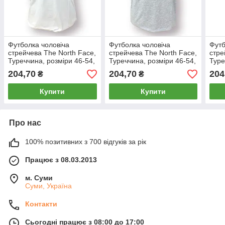
Футболка чоловіча
Футболка чоловіча
Футб
стрейчева The North Face,
стрейчева The North Face,
стре
Туреччина, розміри 46-54,
Туреччина, розміри 46-54,
Туре
біла, 011751
меланж, 011752
світ
204,70
204,70
204
₴
₴
Купити
Купити
Про нас
100% позитивних з 700 відгуків за рік
Працює з 08.03.2013
м. Суми
Суми, Україна
Контакти
Сьогодні працює з 08:00 до 17:00