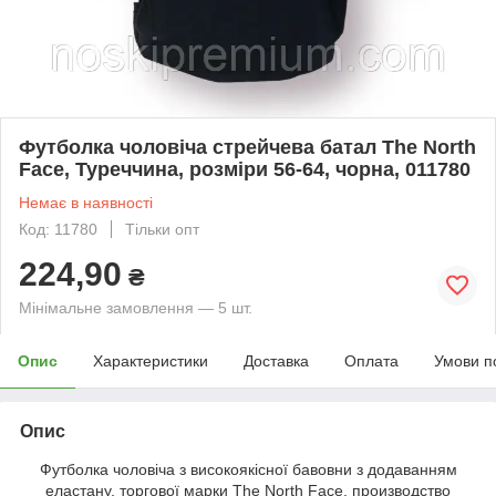
Футболка чоловіча стрейчева батал The North
Face, Туреччина, розміри 56-64, чорна, 011780
Немає в наявності
Код: 11780
Тільки опт
224,90
₴
Мінімальне замовлення — 5 шт.
Опис
Характеристики
Доставка
Оплата
Умови п
Опис
Футболка чоловіча з високоякісної бавовни з додаванням
еластану, торгової марки The North Face, производство