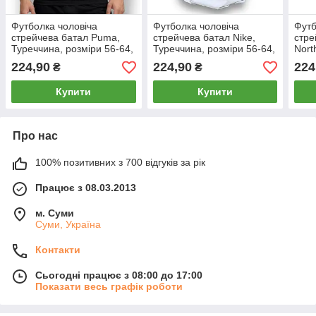
Футболка чоловіча
Футболка чоловіча
Футб
стрейчева батал Puma,
стрейчева батал Nike,
стре
Туреччина, розміри 56-64,
Туреччина, розміри 56-64,
Nort
чорна, 011683
біла, 011896
розм
224,90
224,90
224
₴
₴
011
Купити
Купити
Про нас
100% позитивних з 700 відгуків за рік
Працює з 08.03.2013
м. Суми
Суми, Україна
Контакти
Сьогодні працює з 08:00 до 17:00
Показати весь графік роботи