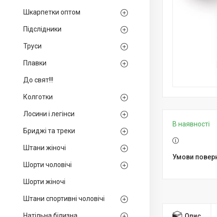
Шкарпетки оптом
Підслідники
Труси
Плавки
До свят!!!
Колготки
Лосини і легінси
В наявності
Бриджі та треки
Штани жіночі
Шорти чоловічі
Шорти жіночі
Штани спортивні чоловічі
Натільна білизна
Опис