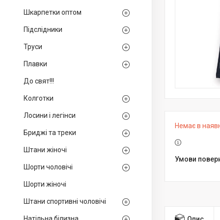
Шкарпетки оптом
Підслідники
Труси
Плавки
До свят!!!
Колготки
Лосини і легінси
Немає в наяв
Бриджі та треки
Штани жіночі
Шорти чоловічі
Шорти жіночі
Штани спортивні чоловічі
Натільна білизна
Опис