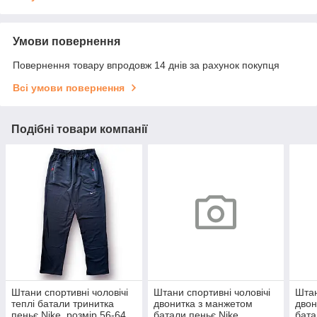
Умови повернення
Повернення товару впродовж 14 днів за рахунок покупця
Всі умови повернення
Подібні товари компанії
Штани спортивні чоловічі
Штани спортивні чоловічі
Штан
теплі батали тринитка
двонитка з манжетом
двон
пеньє Nike, розмір 56-64,
батали пеньє Nike,
бата