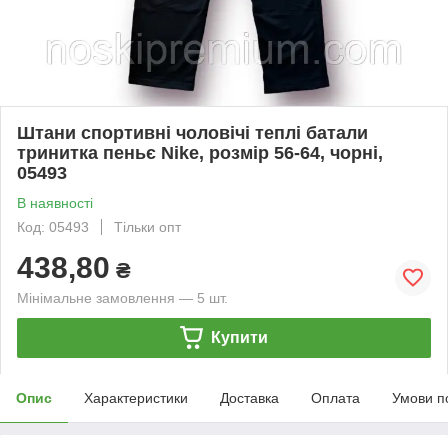
Штани спортивні чоловічі теплі батали
тринитка пеньє Nike, розмір 56-64, чорні,
05493
В наявності
Код: 05493
Тільки опт
438,80
₴
Мінімальне замовлення — 5 шт.
Купити
Опис
Характеристики
Доставка
Оплата
Умови п