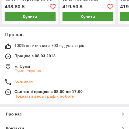
сині, 05495
розміри 56-64, чорні, 4201
розм
438,80
419,50
419
₴
₴
420
Купити
Купити
Про нас
100% позитивних з 703 відгуків за рік
Працює з 08.03.2013
м. Суми
Суми, Україна
Контакти
Сьогодні працює з 08:00 до 17:00
Показати весь графік роботи
Про нас
Контакти