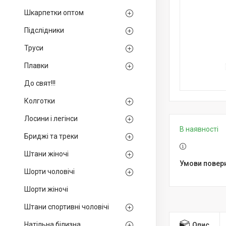
Шкарпетки оптом
Підслідники
Труси
Плавки
До свят!!!
Колготки
Лосини і легінси
В наявності
Бриджі та треки
Штани жіночі
Шорти чоловічі
Шорти жіночі
Штани спортивні чоловічі
Натільна білизна
Опис