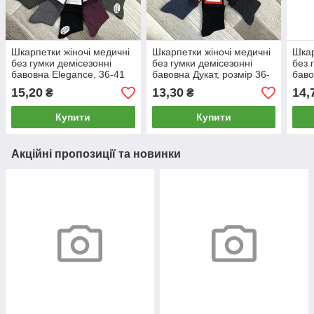
Шкарпетки жіночі медичні
Шкарпетки жіночі медичні
Шкар
без гумки демісезонні
без гумки демісезонні
без 
бавовна Elegance, 36-41
бавовна Дукат, розмір 36-
баво
розмір, асорті, 02373
40, асорті, 011
40, 
15,20
13,30
14,
₴
₴
Купити
Купити
Акційні пропозиції та новинки