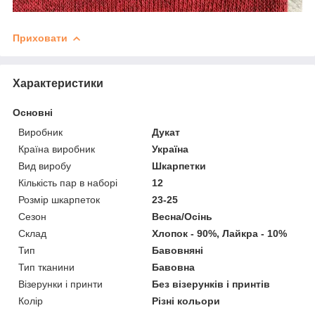
Приховати
Характеристики
Основні
Виробник
Дукат
Країна виробник
Україна
Вид виробу
Шкарпетки
Кількість пар в наборі
12
Розмір шкарпеток
23-25
Сезон
Весна/Осінь
Склад
Хлопок - 90%, Лайкра - 10%
Тип
Бавовняні
Тип тканини
Бавовна
Візерунки і принти
Без візерунків і принтів
Колір
Різні кольори